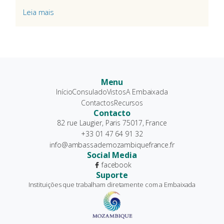
Leia mais
Menu
Início
Consulado
Vistos
A Embaixada
Contactos
Recursos
Contacto
82 rue Laugier, Paris 75017, France
+33 01 47 64 91 32
info@ambassademozambiquefrance.fr
Social Media
facebook
Suporte
Instituições que trabalham diretamente com a Embaixada