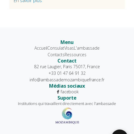
En savoir plus
Menu
Accueil
Consulat
Visas
L'ambassade
Contacts
Ressources
Contact
82 rue Laugier, Paris 75017, France
+33 01 47 64 91 32
info@ambassademozambiquefrance.fr
Médias sociaux
facebook
Suporte
Institutions qui travaillent directement avec l'ambassade